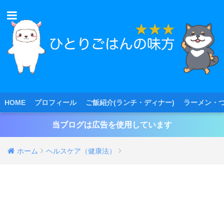
HOME
プロフィール
ご飯紹介(ランチ・ディナー)
ラーメン・
当ブログは広告を使用しています
ホーム
ヘルスケア（健康法）