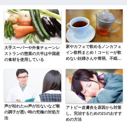
家やカフェで飲めるノンカフェ
大手スーパーや外食チェーンレ
イン飲料まとめ！コーヒーが飲
ストランの惣菜の大半は中国産
めない妊婦さんや胃弱、不眠症
の食材を使用している
の人へ！【スタバ・ドトールな
ど】
声が枯れたor声が出ないなど喉
アトピー皮膚炎を原因から対策
の調子が悪い時の究極の対処方
し、完治するための21のおすす
法
めの方法