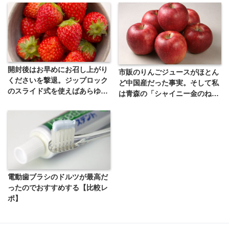
開封後はお早めにお召し上がり
市販のりんごジュースがほとん
くださいを撃退。ジップロック
ど中国産だった事実。そして私
のスライド式を使えばあらゆる
は青森の「シャイニー金のねぶ
食材の消費期限が伸びる
たジュース」を飲むようになっ
た
電動歯ブラシのドルツが最高だ
ったのでおすすめする【比較レ
ポ】