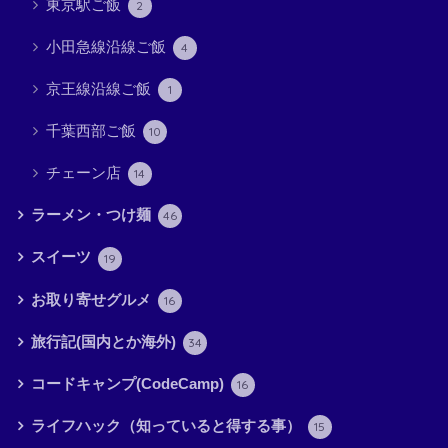
東京駅ご飯
2
小田急線沿線ご飯
4
京王線沿線ご飯
1
千葉西部ご飯
10
チェーン店
14
ラーメン・つけ麺
46
スイーツ
19
お取り寄せグルメ
16
旅行記(国内とか海外)
34
コードキャンプ(CodeCamp)
16
ライフハック（知っていると得する事）
15