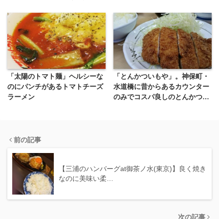
「太陽のトマト麺」ヘルシーな
「とんかついもや」。神保町・
のにパンチがあるトマトチーズ
水道橋に昔からあるカウンター
ラーメン
のみでコスパ良しのとんかつ屋
さん
前の記事
【三浦のハンバーグat御茶ノ水(東京)】良く焼き
なのに美味い柔…
次の記事