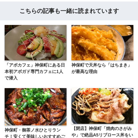
こちらの記事も一緒に読まれています
「アボカフェ」神保町にある日
神保町で天丼なら「はちまき」
本初アボガド専門カフェに1人
が最高な理由
で潜入
【閉店】神保町「焼肉のさがみ
神保町・御茶ノ水ひとりラン
や」で絶品A5リブロース丼をい
チ！安くて美味しいおすすめご