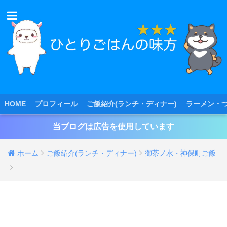
HOME
プロフィール
ご飯紹介(ランチ・ディナー)
ラーメン・
当ブログは広告を使用しています
ホーム
ご飯紹介(ランチ・ディナー)
御茶ノ水・神保町ご飯