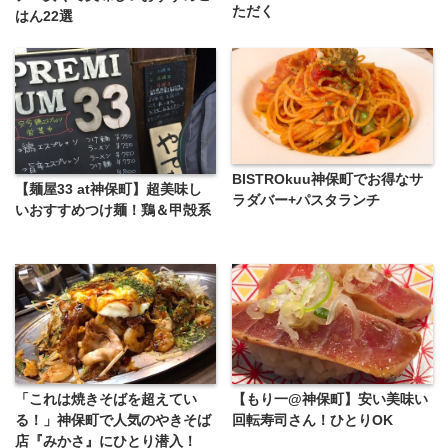
ただく
はん22選
BISTROkuu神保町でお得なサ
【麺屋33 at神保町】超美味し
ラダバー+パスタランチ
いおすすめつけ麺！鶏＆甲殻系
「これは焼きそばを超えてい
【もり一@神保町】安い美味い
る！」神保町で人気のやきそば
回転寿司さん！ひとりOK
店『みかさ』にひとり潜入！