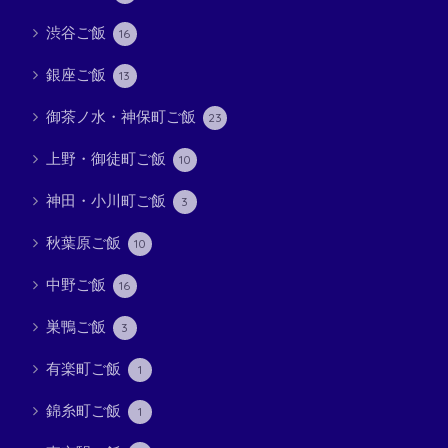
渋谷ご飯
16
銀座ご飯
13
御茶ノ水・神保町ご飯
23
上野・御徒町ご飯
10
神田・小川町ご飯
3
秋葉原ご飯
10
中野ご飯
16
巣鴨ご飯
3
有楽町ご飯
1
錦糸町ご飯
1