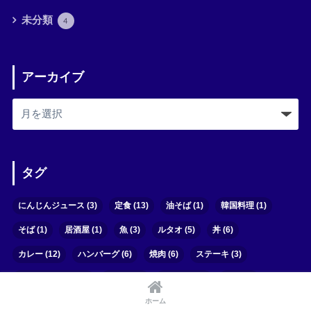
未分類
4
アーカイブ
タグ
にんじんジュース
(3)
定食
(13)
油そば
(1)
韓国料理
(1)
そば
(1)
居酒屋
(1)
魚
(3)
ルタオ
(5)
丼
(6)
カレー
(12)
ハンバーグ
(6)
焼肉
(6)
ステーキ
(3)
ローストビーフ
(3)
牛カツ
(3)
とんかつ
(9)
牛丼
(2)
ホーム
中華
(4)
餃子
(3)
チャーハン
(3)
寿司
(7)
天ぷら
(3)