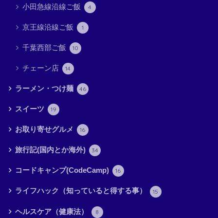
小田急線沿線ご飯
4
京王線沿線ご飯
1
千葉西部ご飯
10
チェーン店
14
ラーメン・つけ麺
46
スイーツ
19
お取り寄せグルメ
16
旅行記(国内とか海外)
34
コードキャンプ(CodeCamp)
16
ライフハック（知っていると得する事）
15
ヘルスケア（健康法）
8