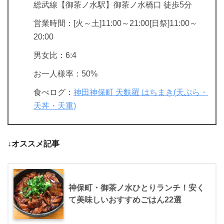
総武線【御茶ノ水駅】御茶ノ水橋口 徒歩5分
営業時間：[火～土]11:00～21:00[日祭]11:00～
20:00
男女比：6:4
お一人様率：50%
食べログ：
神田神保町 天麩羅 はちまき(天ぷら・
天丼・天重)
↓オススメ記事
神保町・御茶ノ水ひとりランチ！安く
て美味しいおすすめごはん22選