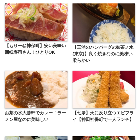
【もり一@神保町】安い美味い
【三浦のハンバーグat御茶ノ水
回転寿司さん！ひとりOK
(東京)】良く焼きなのに美味い
柔らかい
お茶の水大勝軒でカレー！ラー
【七条】天に反り立つエビフラ
メン屋なのに美味しい
イ【神田神保町で一人ランチ】