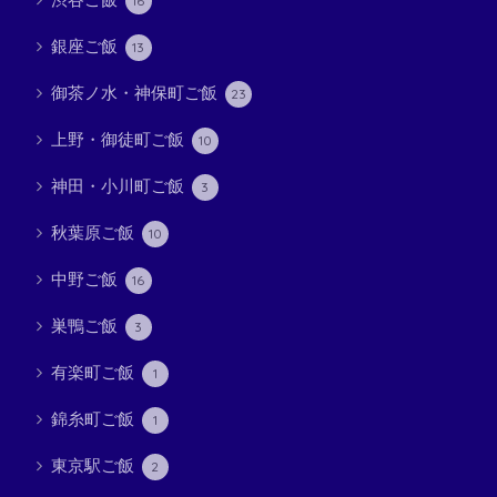
16
銀座ご飯
13
御茶ノ水・神保町ご飯
23
上野・御徒町ご飯
10
神田・小川町ご飯
3
秋葉原ご飯
10
中野ご飯
16
巣鴨ご飯
3
有楽町ご飯
1
錦糸町ご飯
1
東京駅ご飯
2