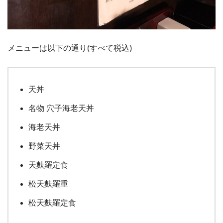
メニューは以下の通り(すべて税込)
天丼
名物 穴子海老天丼
海老天丼
野菜天丼
天麩羅定食
松天麩羅重
松天麩羅定食