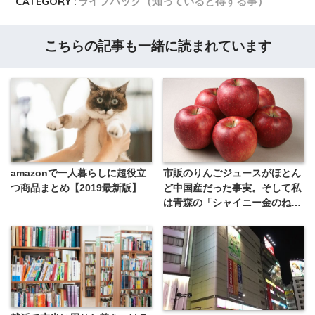
CATEGORY :
ライフハック（知っていると得する事）
こちらの記事も一緒に読まれています
amazonで一人暮らしに超役立
市販のりんごジュースがほとん
つ商品まとめ【2019最新版】
ど中国産だった事実。そして私
は青森の「シャイニー金のねぶ
たジュース」を飲むようになっ
た