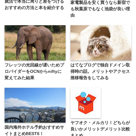
就活で本当に周りと差をつける
家電製品を安く買うなら新宿で
おすすめの方法と本を紹介する
も秋葉原でもなく池袋が良い理
由
フレッツの光回線が遅いためプ
はてなブログで独自ドメイン取
ロバイダーをOCNからniftyに
得時の話。メリットやアクセス
変えてみた結果
推移報告をしてみる
ヤフオク・メルカリ！どちらが
国内海外ホテル予約おすすめサ
良いかメリットデメリット比較
イトまとめBEST6！
まとめ