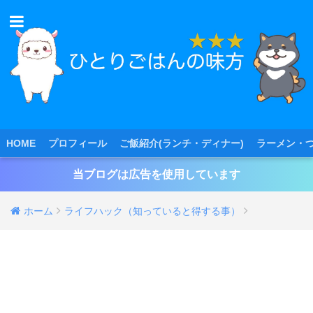
HOME
プロフィール
ご飯紹介(ランチ・ディナー)
ラーメン・
当ブログは広告を使用しています
ホーム
ライフハック（知っていると得する事）