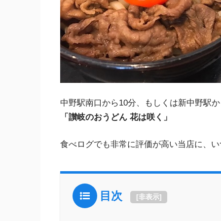
中野駅南口から10分、もしくは新中野駅
「讃岐のおうどん 花は咲く」
食べログでも非常に評価が高い当店に、い
目次
[
非表示
]