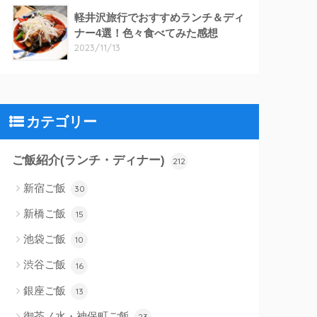
軽井沢旅行でおすすめランチ＆ディ
ナー4選！色々食べてみた感想
2023/11/13
カテゴリー
ご飯紹介(ランチ・ディナー)
212
新宿ご飯
30
新橋ご飯
15
池袋ご飯
10
渋谷ご飯
16
銀座ご飯
13
御茶ノ水・神保町ご飯
23